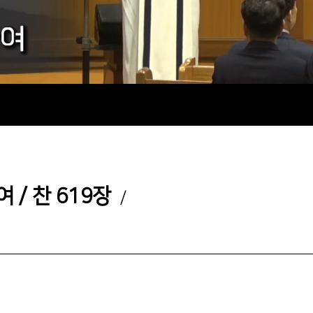
와여／찬 619장
/