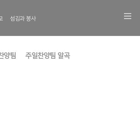
교
섬김과 봉사
찬양팀
주일찬양팀 알곡