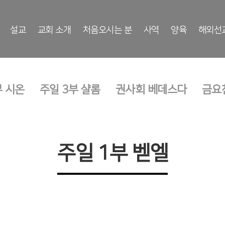
설교
교회 소개
처음오시는 분
사역
양육
해외선
부 시온
주일 3부 샬롬
권사회 베데스다
금요
주일 1부 벧엘