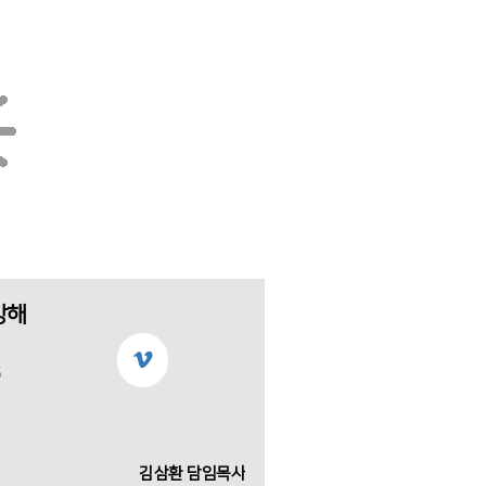
강해
5
김삼환 담임목사