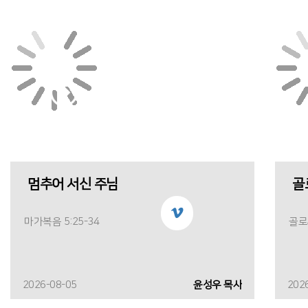
멈추어 서신 주님
골
마가복음 5:25-34
골로새
2026-08-05
윤성우 목사
202