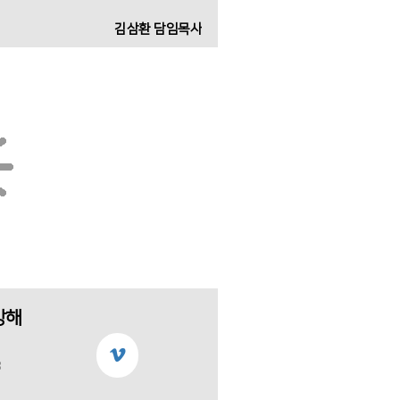
김삼환 담임목사
강해
8