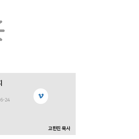
지
6-24
고한진 목사