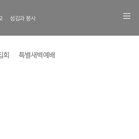
교
섬김과 봉사
집회
특별새벽예배