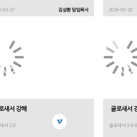
6-05-27
김삼환 담임목사
2026-05-20
로새서 강해
골로새서 
새서 2:8
골로새서 2:6-