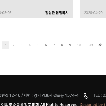
6-05-06
김삼환 담임목사
2026-04-29
...
1
2
3
4
5
6
7
8
9
10
39
번길 12-16
/
지번 : 경기 김포시 걸포동 1574-4
TEL : 
 © 여의도순복음김포교회 All Rights Reserved.
Designed b