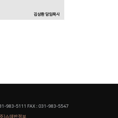
김삼환 담임목사
031-983-5111 FAX : 031-983-5547
y (주)스데반정보