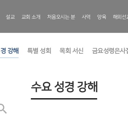
설교
교회 소개
처음오시는 분
사역
양육
해외선
성경 강해
특별 성회
목회 서신
금요성령은사
수요 성경 강해