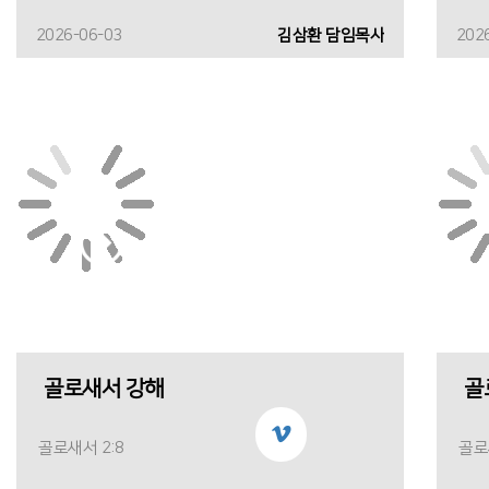
2026-06-03
김삼환 담임목사
202
골로새서 강해
골
골로새서 2:8
골로