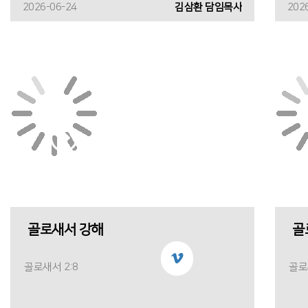
2026-06-24
김삼환 담임목사
202
골로새서 강해
골
골로새서 2:8
골로