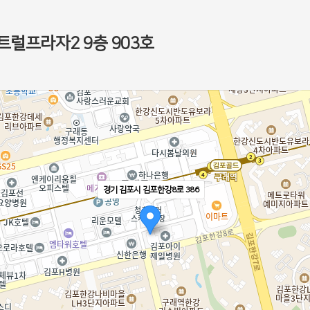
트럴프라자2 9층 903호
경기 김포시 김포한강8로 386