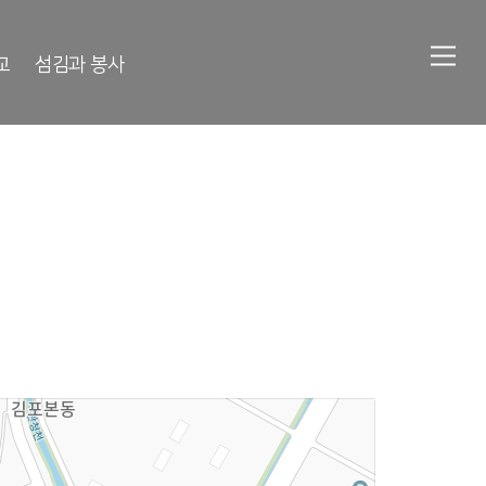
교
섬김과 봉사