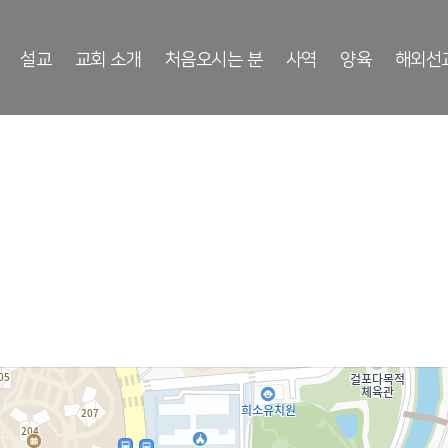
설교
교회 소개
처음오시는 분
사역
양육
해외선