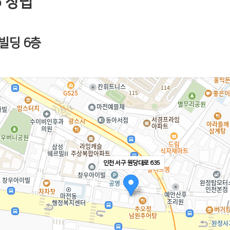
15 창립
빌딩 6층
인천 서구 원당대로 635