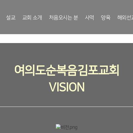
설교
교회 소개
처음오시는 분
사역
양육
해외선
여의도순복음김포교회
VISION