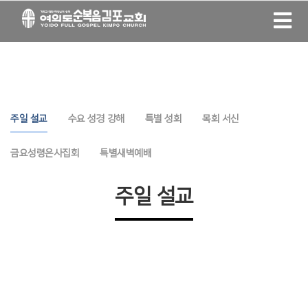
주일 설교
수요 성경 강해
특별 성회
목회 서신
금요성령은사집회
특별새벽예배
주일 설교