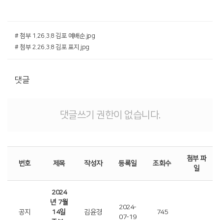
# 첨부 1.26.3.8 김포 예배순.jpg
# 첨부 2.26.3.8 김포 표지.jpg
댓글
댓글쓰기 권한이 없습니다.
첨부 파
번호
제목
작성자
등록일
조회수
일
2024
년 7월
2024-
공지
14일
김윤경
745
07-19