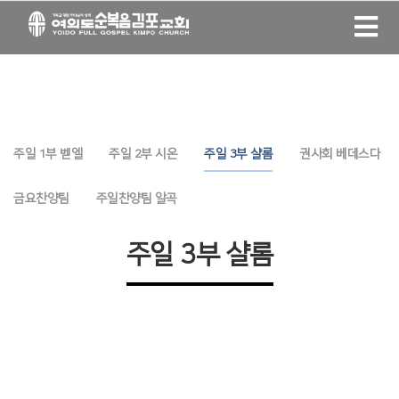
주일 1부 벧엘
주일 2부 시온
주일 3부 샬롬
권사회 베데스다
금요찬양팀
주일찬양팀 알곡
주일 3부 샬롬