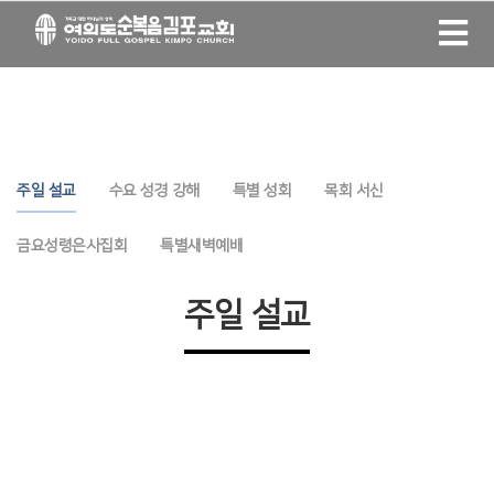
주일 설교
수요 성경 강해
특별 성회
목회 서신
금요성령은사집회
특별새벽예배
주일 설교